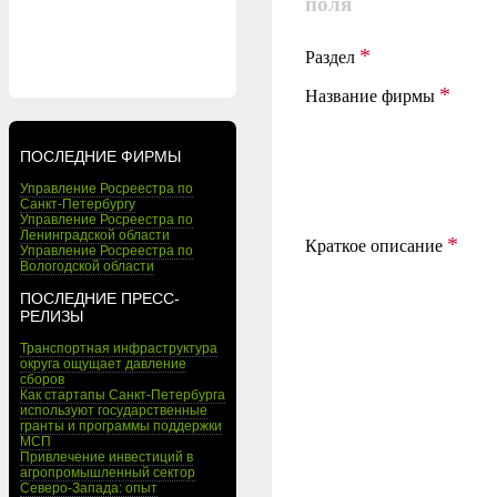
поля
*
Раздел
*
Название фирмы
ПОСЛЕДНИЕ ФИРМЫ
Управление Росреестра по
Санкт-Петербургу
Управление Росреестра по
Ленинградской области
*
Краткое описание
Управление Росреестра по
Вологодской области
ПОСЛЕДНИЕ ПРЕСС-
РЕЛИЗЫ
Транспортная инфраструктура
округа ощущает давление
сборов
Как стартапы Санкт-Петербурга
используют государственные
гранты и программы поддержки
МСП
Привлечение инвестиций в
агропромышленный сектор
Северо-Запада: опыт