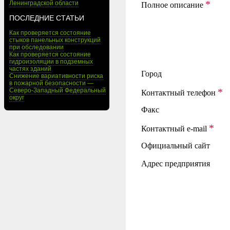
*
Ленинградской области
Полное описание
ПОСЛЕДНИЕ СТАТЬИ
Как проверяется состояние
стыков панельных конструкций
при обследовании
Как проверяется состояние
гидроизоляции в подземных
частях зданий
Город
Снижение вариативности риска
в пожарной безопасности —
*
Северо-Западный Федеральный
Контактный телефон
округ
Факс
*
Контактный e-mail
Официальный сайт
Адрес предприятия