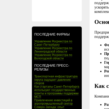
поддерж
ускорят
комплек
Осно
Предпри
ПОСЛЕДНИЕ ФИРМЫ
поддерж
Управление Росреестра по
Фо
Санкт-Петербургу
Управление Росреестра по
ис
Ленинградской области
Пр
Управление Росреестра по
по
Вологодской области
Го
ПОСЛЕДНИЕ ПРЕСС-
ма
РЕЛИЗЫ
Ре
ин
Транспортная инфраструктура
округа ощущает давление
сборов
Как 
Как стартапы Санкт-Петербурга
используют государственные
гранты и программы поддержки
Компани
МСП
Привлечение инвестиций в
агропромышленный сектор
Ра
Северо-Запада: опыт
но