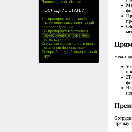
Ленинградской области
Ма
фе
ПОСЛЕДНИЕ СТАТЬИ
Пр
Как проверяется состояние
пр
стыков панельных конструкций
Об
при обследовании
ме
Как проверяется состояние
гидроизоляции в подземных
частях зданий
Прим
Снижение вариативности риска
в пожарной безопасности —
Северо-Западный Федеральный
округ
Некотор
Vi
вн
IT
фи
Bi
но
Преи
Сотрудн
преимущ