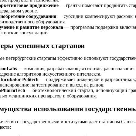
ркетинговое продвижение
— гранты помогают продвигать ста
деральном уровне.
иобретение оборудования
— субсидии компенсируют расходы н
оизводственного оборудования.
учение и развитие персонала
— программы поддержки включаю
нторские консультации.
еры успешных стартапов
ые петербургские стартапы эффективно используют государств
sionLabs
— компания, разрабатывающая системы распознавания л
едрение алгоритмов искусственного интеллекта.
-Incubator Politech
— поддерживает инженеров и разработчиков,
нансирование на тестирование и выход на рынок.
oPharmTech
— биотехнологический стартап, использующий гра
вых медицинских препаратов и оборудования.
мущества использования государственн
ичество с государственными институтами дает стартапам Санкт-
еств: