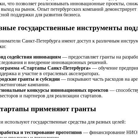
ки, что позволяет реализовывать инновационные проекты, сниж
ь выход на рынок. Опыт петербургских компаний демонстрирует
сной поддержки для развития бизнеса.
вные государственные инструменты под
ниматели Санкт-Петербурга имеют доступ к различным инстру
ки:
нд содействия инновациям
— предоставляет гранты на разраб
следования и внедрение инновационных решений.
ограмма «Стартапы Санкт-Петербурга»
— обучение предприн
ддержка и участие в отраслевых акселераторах.
родские гранты и субсидии
— покрывают часть расходов на аре
ркетинговые кампании.
гиональные конкурсы инновационных проектов
— способств
весторов и партнеров для реализации стартапов.
стартапы применяют гранты
и используют государственные средства для разных целей:
зработка и тестирование прототипов
— финансирование НИОКР
вые продукты и технологии.