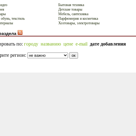
видео
Бытовая техника
рея
Детские товары
вары
Мебель, сантехника
 обувь, текстиль
Парфюмерия и косметика
атериалы
Хозтовары, электротовары
раздела
ировать по:
городу
названию
цене
e-mail
дате добавления
рите регион: