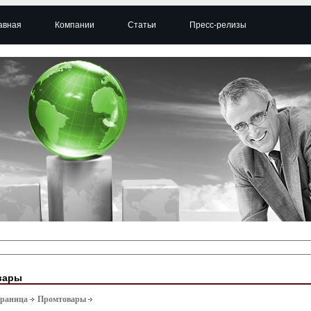
авная
Компании
Статьи
Пресс-релизы
вары
траница
Промтовары