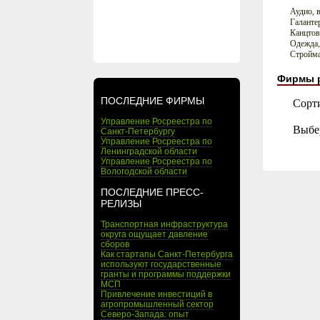
Аудио, 
Галанте
Канцто
Одежда,
Стройм
Фирмы 
ПОСЛЕДНИЕ ФИРМЫ
Сорт
Управление Росреестра по
Выбе
Санкт-Петербургу
Управление Росреестра по
Ленинградской области
Управление Росреестра по
Вологодской области
ПОСЛЕДНИЕ ПРЕСС-
РЕЛИЗЫ
Транспортная инфраструктура
округа ощущает давление
сборов
Как стартапы Санкт-Петербурга
используют государственные
гранты и программы поддержки
МСП
Привлечение инвестиций в
агропромышленный сектор
Северо-Запада: опыт