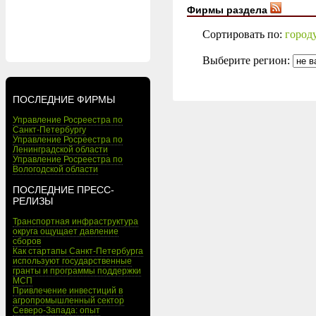
Фирмы раздела
Сортировать по:
город
Выберите регион:
ПОСЛЕДНИЕ ФИРМЫ
Управление Росреестра по
Санкт-Петербургу
Управление Росреестра по
Ленинградской области
Управление Росреестра по
Вологодской области
ПОСЛЕДНИЕ ПРЕСС-
РЕЛИЗЫ
Транспортная инфраструктура
округа ощущает давление
сборов
Как стартапы Санкт-Петербурга
используют государственные
гранты и программы поддержки
МСП
Привлечение инвестиций в
агропромышленный сектор
Северо-Запада: опыт