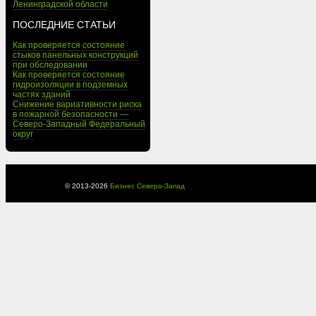
Ленинградской области
ПОСЛЕДНИЕ СТАТЬИ
Как проверяется состояние
стыков панельных конструкций
при обследовании
Как проверяется состояние
гидроизоляции в подземных
частях зданий
Снижение вариативности риска
в пожарной безопасности —
Северо-Западный Федеральный
округ
© 2013-
2026
Бизнес Северо-Запад