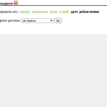
раздела
ировать по:
городу
названию
цене
e-mail
дате добавления
рите регион: