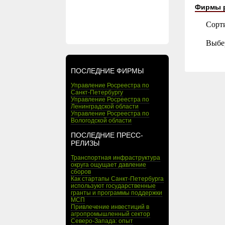
Фирмы 
Сорт
Выбе
ПОСЛЕДНИЕ ФИРМЫ
Управление Росреестра по
Санкт-Петербургу
Управление Росреестра по
Ленинградской области
Управление Росреестра по
Вологодской области
ПОСЛЕДНИЕ ПРЕСС-
РЕЛИЗЫ
Транспортная инфраструктура
округа ощущает давление
сборов
Как стартапы Санкт-Петербурга
используют государственные
гранты и программы поддержки
МСП
Привлечение инвестиций в
агропромышленный сектор
Северо-Запада: опыт