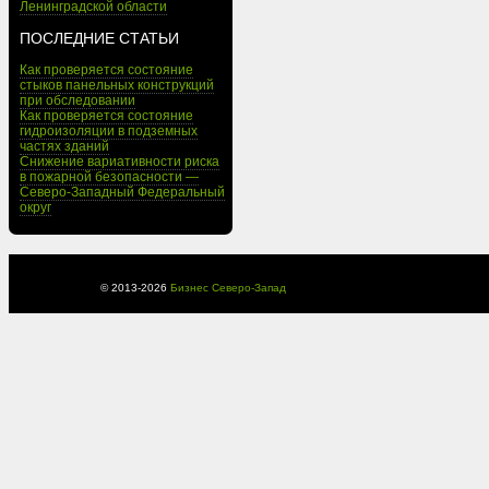
Ленинградской области
ПОСЛЕДНИЕ СТАТЬИ
Как проверяется состояние
стыков панельных конструкций
при обследовании
Как проверяется состояние
гидроизоляции в подземных
частях зданий
Снижение вариативности риска
в пожарной безопасности —
Северо-Западный Федеральный
округ
© 2013-
2026
Бизнес Северо-Запад