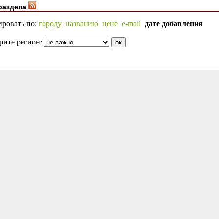
раздела
ировать по:
городу
названию
цене
e-mail
дате добавления
рите регион: