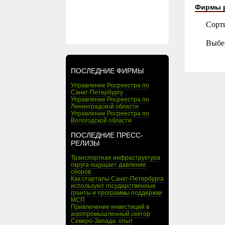
Фирмы 
Сорт
Выбе
ПОСЛЕДНИЕ ФИРМЫ
Управление Росреестра по
Санкт-Петербургу
Управление Росреестра по
Ленинградской области
Управление Росреестра по
Вологодской области
ПОСЛЕДНИЕ ПРЕСС-
РЕЛИЗЫ
Транспортная инфраструктура
округа ощущает давление
сборов
Как стартапы Санкт-Петербурга
используют государственные
гранты и программы поддержки
МСП
Привлечение инвестиций в
агропромышленный сектор
Северо-Запада: опыт