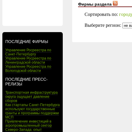
Фирмы раздела
Сортировать по:
город
Выберите регион:
ПОСЛЕДНИЕ ФИРМЫ
Управление Росреестра по
Санкт-Петербургу
Управление Росреестра по
Ленинградской области
Управление Росреестра по
Вологодской области
ПОСЛЕДНИЕ ПРЕСС-
РЕЛИЗЫ
Транспортная инфраструктура
округа ощущает давление
сборов
Как стартапы Санкт-Петербурга
используют государственные
гранты и программы поддержки
МСП
Привлечение инвестиций в
агропромышленный сектор
Северо-Запада: опыт