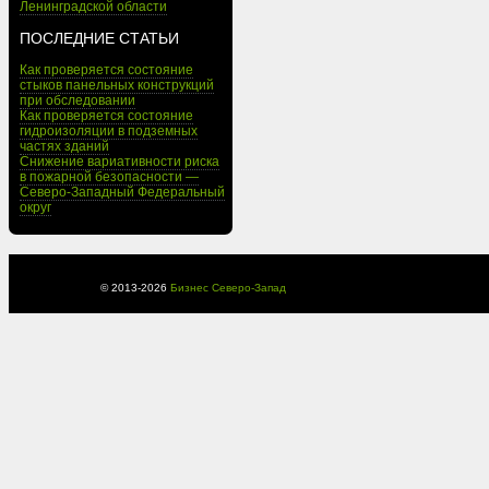
Ленинградской области
ПОСЛЕДНИЕ СТАТЬИ
Как проверяется состояние
стыков панельных конструкций
при обследовании
Как проверяется состояние
гидроизоляции в подземных
частях зданий
Снижение вариативности риска
в пожарной безопасности —
Северо-Западный Федеральный
округ
© 2013-
2026
Бизнес Северо-Запад