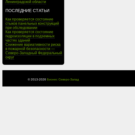
Ленинградской области
ПОСЛЕДНИЕ СТАТЬИ
Как проверяется состояние
стыков панельных конструкций
при обследовании
Как проверяется состояние
гидроизоляции в подземных
частях зданий
Снижение вариативности риска
в пожарной безопасности —
Северо-Западный Федеральный
округ
© 2013-
2026
Бизнес Северо-Запад