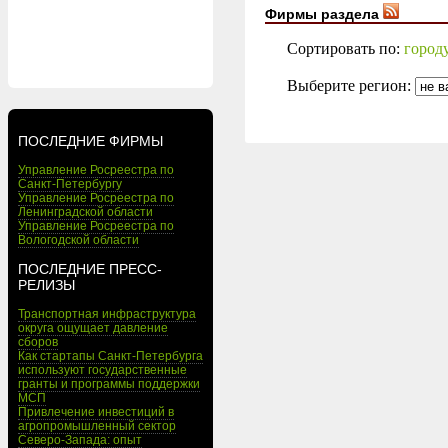
Фирмы раздела
Сортировать по:
город
Выберите регион:
ПОСЛЕДНИЕ ФИРМЫ
Управление Росреестра по
Санкт-Петербургу
Управление Росреестра по
Ленинградской области
Управление Росреестра по
Вологодской области
ПОСЛЕДНИЕ ПРЕСС-
РЕЛИЗЫ
Транспортная инфраструктура
округа ощущает давление
сборов
Как стартапы Санкт-Петербурга
используют государственные
гранты и программы поддержки
МСП
Привлечение инвестиций в
агропромышленный сектор
Северо-Запада: опыт