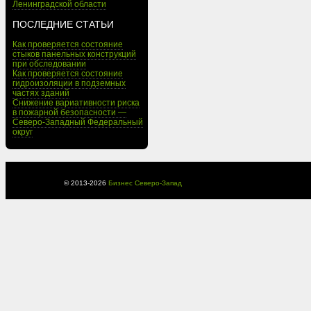
Ленинградской области
ПОСЛЕДНИЕ СТАТЬИ
Как проверяется состояние
стыков панельных конструкций
при обследовании
Как проверяется состояние
гидроизоляции в подземных
частях зданий
Снижение вариативности риска
в пожарной безопасности —
Северо-Западный Федеральный
округ
© 2013-
2026
Бизнес Северо-Запад