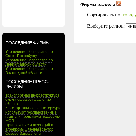
Фирмы раздела
Сортировать по:
город
Выберите регион:
ПОСЛЕДНИЕ ФИРМЫ
Управление Росреестра по
Санкт-Петербургу
Управление Росреестра по
Ленинградской области
Управление Росреестра по
Вологодской области
ПОСЛЕДНИЕ ПРЕСС-
РЕЛИЗЫ
Транспортная инфраструктура
округа ощущает давление
сборов
Как стартапы Санкт-Петербурга
используют государственные
гранты и программы поддержки
МСП
Привлечение инвестиций в
агропромышленный сектор
Северо-Запада: опыт