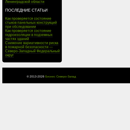
Ленинградской области
ПОСЛЕДНИЕ СТАТЬИ
Как проверяется состояние
стыков панельных конструкций
при обследовании
Как проверяется состояние
гидроизоляции в подземных
частях зданий
Снижение вариативности риска
в пожарной безопасности —
Северо-Западный Федеральный
округ
© 2013-
2026
Бизнес Северо-Запад