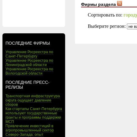
Фирмы раздела
Сортировать по:
город
Выберите регион:
ПОСЛЕДНИЕ ФИРМЫ
Управление Росреестра по
Санкт-Петербургу
Управление Росреестра по
Ленинградской области
Управление Росреестра по
Вологодской области
ПОСЛЕДНИЕ ПРЕСС-
РЕЛИЗЫ
Транспортная инфраструктура
округа ощущает давление
сборов
Как стартапы Санкт-Петербурга
используют государственные
гранты и программы поддержки
МСП
Привлечение инвестиций в
агропромышленный сектор
Северо-Запада: опыт