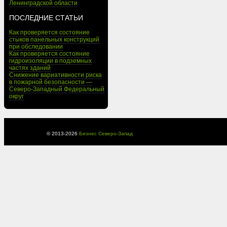
Ленинградской области
ПОСЛЕДНИЕ СТАТЬИ
Как проверяется состояние
стыков панельных конструкций
при обследовании
Как проверяется состояние
гидроизоляции в подземных
частях зданий
Снижение вариативности риска
в пожарной безопасности —
Северо-Западный Федеральный
округ
© 2013-
2026
Бизнес Северо-Запад