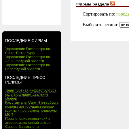
Фирмы раздела
Сортировать по:
город
Выберите регион:
ПОСЛЕДНИЕ ФИРМЫ
Управление Росреестра по
Санкт-Петербургу
Управление Росреестра по
Ленинградской области
Управление Росреестра по
Вологодской области
ПОСЛЕДНИЕ ПРЕСС-
РЕЛИЗЫ
Транспортная инфраструктура
округа ощущает давление
сборов
Как стартапы Санкт-Петербурга
используют государственные
гранты и программы поддержки
МСП
Привлечение инвестиций в
агропромышленный сектор
Северо-Запада: опыт