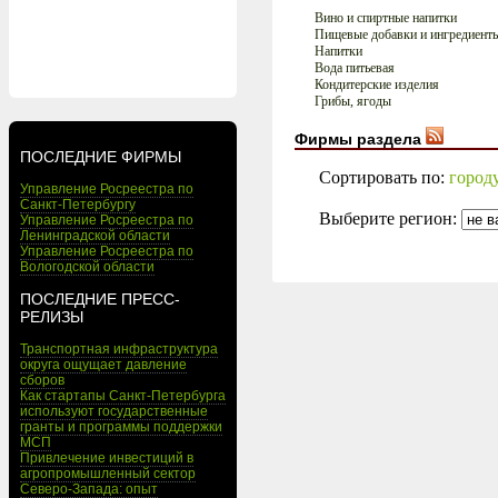
Вино и спиртные напитки
Пищевые добавки и ингредиент
Напитки
Вода питьевая
Кондитерские изделия
Грибы, ягоды
Фирмы раздела
ПОСЛЕДНИЕ ФИРМЫ
Сортировать по:
город
Управление Росреестра по
Санкт-Петербургу
Выберите регион:
Управление Росреестра по
Ленинградской области
Управление Росреестра по
Вологодской области
ПОСЛЕДНИЕ ПРЕСС-
РЕЛИЗЫ
Транспортная инфраструктура
округа ощущает давление
сборов
Как стартапы Санкт-Петербурга
используют государственные
гранты и программы поддержки
МСП
Привлечение инвестиций в
агропромышленный сектор
Северо-Запада: опыт