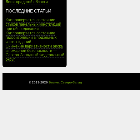
Ленинградской области
ПОСЛЕДНИЕ СТАТЬИ
Как проверяется состояние
стыков панельных конструкций
при обследовании
Как проверяется состояние
гидроизоляции в подземных
частях зданий
Снижение вариативности риска
в пожарной безопасности —
Северо-Западный Федеральный
округ
© 2013-
2026
Бизнес Северо-Запад