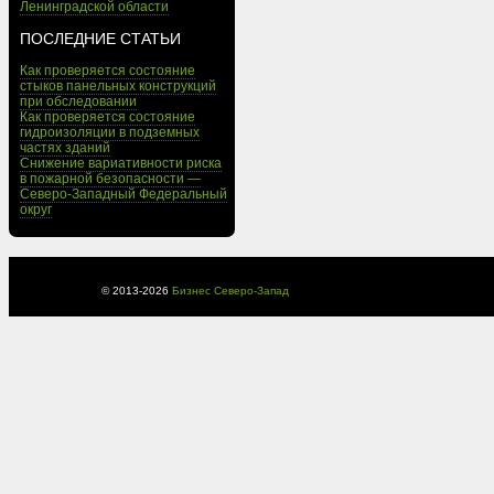
Ленинградской области
ПОСЛЕДНИЕ СТАТЬИ
Как проверяется состояние
стыков панельных конструкций
при обследовании
Как проверяется состояние
гидроизоляции в подземных
частях зданий
Снижение вариативности риска
в пожарной безопасности —
Северо-Западный Федеральный
округ
© 2013-
2026
Бизнес Северо-Запад