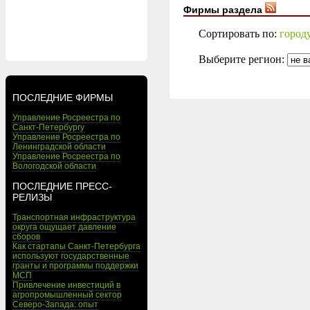
Фирмы раздела
Сортировать по:
город
Выберите регион:
ПОСЛЕДНИЕ ФИРМЫ
Управление Росреестра по
Санкт-Петербургу
Управление Росреестра по
Ленинградской области
Управление Росреестра по
Вологодской области
ПОСЛЕДНИЕ ПРЕСС-
РЕЛИЗЫ
Транспортная инфраструктура
округа ощущает давление
сборов
Как стартапы Санкт-Петербурга
используют государственные
гранты и программы поддержки
МСП
Привлечение инвестиций в
агропромышленный сектор
Северо-Запада: опыт