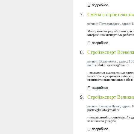
7.
Сметы в строительств
регион: Петрозаводск , адрес: 1
Мы грамотно разработаем или п
завершению экспертных работ в
8.
Стройэксперт Всевол
регион: Всеволожск , адрес: 188
mail:
afabikolievaxas@mail.ru
- экспертиза выполненных стро
может быть устранена либо это 
стоимости выполненных работ;
9.
Стройэксперт Велики
регион: Великие Луки , адрес: 18
postavgkalofa@mail.ru
- независимой строительной су
возникшего ущерба,