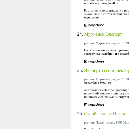
muratiklervinma@mail.ru
Компания готова выполнить про
заключение о соответствии сме
нарушения.
24.
Мурманск Эксперт
регион: Мурманск , адрес: 18301
Наша компания успешно работае
экспертизы, судебной и досуде
25.
Экспертиза и проекти
регион: Мурманск , адрес: 18305
sjeuao0qks@mail.ru
Деятельность Центра проектиро
проектной документации и резу
принимаем во внимание ситуаци
26.
Стройэксперт Псков
регион: Псков , адрес: 180000, г