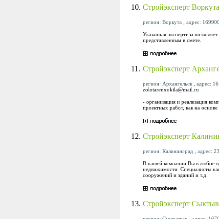
10.
Стройэксперт Воркут
регион: Воркута , адрес: 169900,
Указанная экспертиза позволяе
представленным в смете.
11.
Стройэксперт Арханг
регион: Архангельск , адрес: 16
zolotarenxokila@mail.ru
- организация и реализация ко
проектных работ, как на основ
12.
Стройэксперт Калини
регион: Калининград , адрес: 23
В нашей компании Вы в любое в
недвижимости. Специалисты наш
сооружений и зданий и т.д.
13.
Стройэксперт Сыктыв
регион: Сыктывкар , адрес: 1670