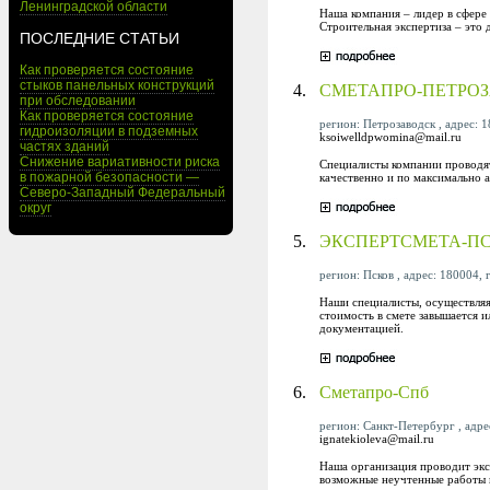
Ленинградской области
Наша компания – лидер в сфере
Строительная экспертиза – это 
ПОСЛЕДНИЕ СТАТЬИ
Как проверяется состояние
стыков панельных конструкций
4.
СМЕТАПРО-ПЕТРО
при обследовании
Как проверяется состояние
регион: Петрозаводск , адрес: 18
гидроизоляции в подземных
ksoiwelldpwomina@mail.ru
частях зданий
Снижение вариативности риска
Специалисты компании проводят
в пожарной безопасности —
качественно и по максимально 
Северо-Западный Федеральный
округ
5.
ЭКСПЕРТСМЕТА-П
регион: Псков , адрес: 180004, г
Наши специалисты, осуществляя
стоимость в смете завышается и
документацией.
6.
Сметапро-Спб
регион: Санкт-Петербург , адрес
ignatekioleva@mail.ru
Наша организация проводит экс
возможные неучтенные работы п