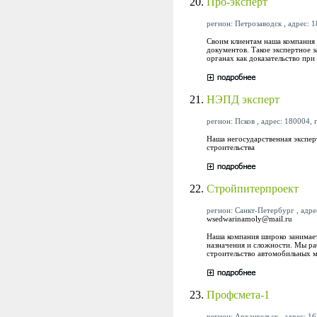
20.
Про-эксперт
регион: Петрозаводск , адрес: 1
Своим клиентам наша компания 
документов. Такое экспертное 
органах как доказательство пр
21.
НЭПД эксперт
регион: Псков , адрес: 180004, г
Наша негосударственная экспер
строительства
22.
Стройпитерпроект
регион: Санкт-Петербург , адрес
wsedwarinamoly@mail.ru
Наша компания широко занимает
назначения и сложности. Мы ра
строительство автомобильных м
23.
Профсмета-1
регион: Архангельск , адрес: 16