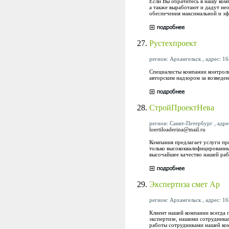
Если Вы обратитесь в нашу ком
а также выработают и дадут н
обеспечения максимальной и эф
27.
Рустехпроект
регион: Архангельск , адрес: 16
Специалисты компании контроли
авторским надзором за возведе
28.
СтройПроектНева
регион: Санкт-Петербург , адрес
loertiloaderina@mail.ru
Компания предлагает услуги пр
только высококвалифицированн
высочайшее качество нашей раб
29.
Экспертиза смет Ар
регион: Архангельск , адрес: 16
Клиент нашей компании всегда 
экспертизе, нашими сотрудника
работы сотрудниками нашей ком