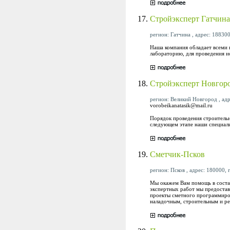
17.
Стройэксперт Гатчина
регион: Гатчина , адрес: 188300
Наша компания обладает всеми 
лабораторию, для проведения и
18.
Стройэксперт Новгор
регион: Великий Новгород , адре
vorobeikanatasik@mail.ru
Порядок проведения строительн
следующем этапе наши специали
19.
Сметчик-Псков
регион: Псков , адрес: 180000, г
Мы окажем Вам помощь в состав
экспертных работ мы предостав
проекты сметного программиров
наладочным, строительным и р