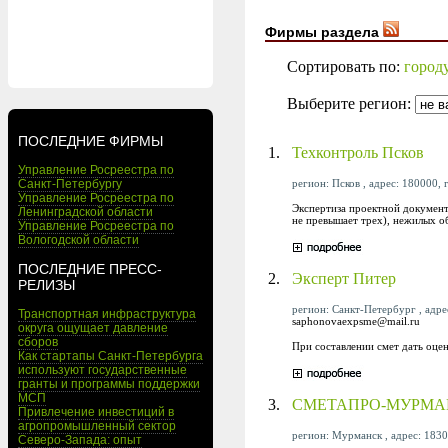
Фирмы раздела
Сортировать по:
город
Выберите регион:
ПОСЛЕДНИЕ ФИРМЫ
1.
Техконтроль Псков
Управление Росреестра по
регион: Псков , адрес: 180000, г
Санкт-Петербургу
Управление Росреестра по
Экспертиза проектной документ
Ленинградской области
не превышает трех), нежилых об
Управление Росреестра по
Вологодской области
ПОСЛЕДНИЕ ПРЕСС-
2.
Эксперт Питер
РЕЛИЗЫ
регион: Санкт-Петербург , адрес
Транспортная инфраструктура
saphonovaexpsme@mail.ru
округа ощущает давление
сборов
При составлении смет дать оце
Как стартапы Санкт-Петербурга
используют государственные
гранты и программы поддержки
МСП
3.
СМЕТАПРО-МУРМА
Привлечение инвестиций в
агропромышленный сектор
регион: Мурманск , адрес: 18305
Северо-Запада: опыт