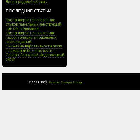
Ленинградской области
ПОСЛЕДНИЕ СТАТЬИ
Как проверяется состояние
стыков панельных конструкций
при обследовании
Как проверяется состояние
гидроизоляции в подземных
частях зданий
Снижение вариативности риска
в пожарной безопасности —
Северо-Западный Федеральный
округ
© 2013-
2026
Бизнес Северо-Запад