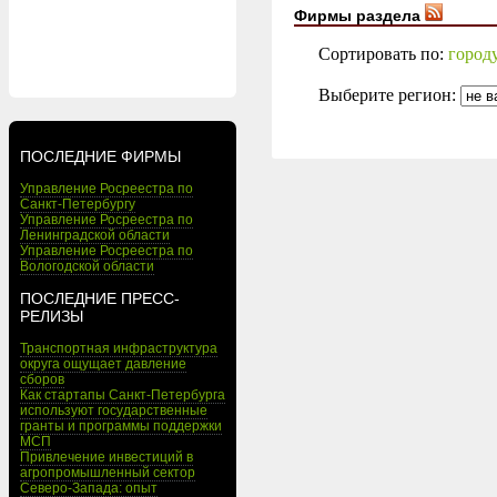
Фирмы раздела
Сортировать по:
город
Выберите регион:
ПОСЛЕДНИЕ ФИРМЫ
Управление Росреестра по
Санкт-Петербургу
Управление Росреестра по
Ленинградской области
Управление Росреестра по
Вологодской области
ПОСЛЕДНИЕ ПРЕСС-
РЕЛИЗЫ
Транспортная инфраструктура
округа ощущает давление
сборов
Как стартапы Санкт-Петербурга
используют государственные
гранты и программы поддержки
МСП
Привлечение инвестиций в
агропромышленный сектор
Северо-Запада: опыт