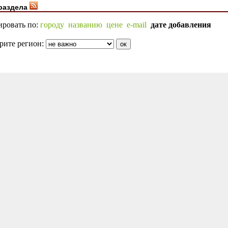
раздела
ировать по:
городу
названию
цене
e-mail
дате добавления
рите регион: