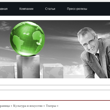
авная
Компании
Статьи
Пресс-релизы
траница
Культура и искусство
Театры