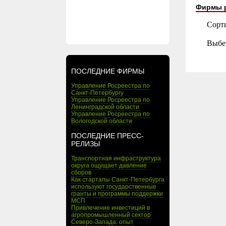
Фирмы 
Сорт
Выбе
ПОСЛЕДНИЕ ФИРМЫ
Управление Росреестра по
Санкт-Петербургу
Управление Росреестра по
Ленинградской области
Управление Росреестра по
Вологодской области
ПОСЛЕДНИЕ ПРЕСС-
РЕЛИЗЫ
Транспортная инфраструктура
округа ощущает давление
сборов
Как стартапы Санкт-Петербурга
используют государственные
гранты и программы поддержки
МСП
Привлечение инвестиций в
агропромышленный сектор
Северо-Запада: опыт