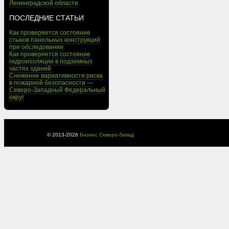
Ленинградской области
ПОСЛЕДНИЕ СТАТЬИ
Как проверяется состояние
стыков панельных конструкций
при обследовании
Как проверяется состояние
гидроизоляции в подземных
частях зданий
Снижение вариативности риска
в пожарной безопасности —
Северо-Западный Федеральный
округ
© 2013-
2026
Бизнес Северо-Запад