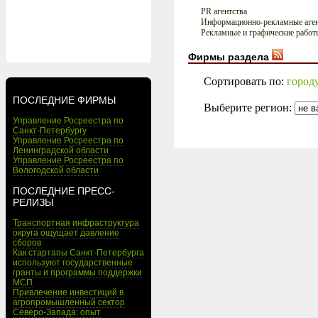
PR агентства
Информационно-рекламные аген
Рекламные и графические работ
Фирмы раздела
Сортировать по:
город
ПОСЛЕДНИЕ ФИРМЫ
Выберите регион:
Управление Росреестра по
Санкт-Петербургу
Управление Росреестра по
Ленинградской области
Управление Росреестра по
Вологодской области
ПОСЛЕДНИЕ ПРЕСС-
РЕЛИЗЫ
Транспортная инфраструктура
округа ощущает давление
сборов
Как стартапы Санкт-Петербурга
используют государственные
гранты и программы поддержки
МСП
Привлечение инвестиций в
агропромышленный сектор
Северо-Запада: опыт