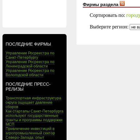
Фирмы раздела
Сортировать по:
город
Выберите регион:
ПОСЛЕДНИЕ ФИРМЫ
Управление Росреестра по
Санкт-Петербургу
Управление Росреестра по
Ленинградской области
Управление Росреестра по
Вологодской области
ПОСЛЕДНИЕ ПРЕСС-
РЕЛИЗЫ
Транспортная инфраструктура
округа ощущает давление
сборов
Как стартапы Санкт-Петербурга
используют государственные
гранты и программы поддержки
МСП
Привлечение инвестиций в
агропромышленный сектор
Северо-Запада: опыт