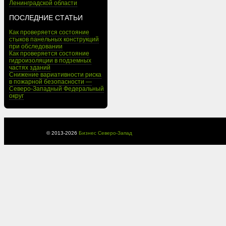
Ленинградской области
ПОСЛЕДНИЕ СТАТЬИ
Как проверяется состояние
стыков панельных конструкций
при обследовании
Как проверяется состояние
гидроизоляции в подземных
частях зданий
Снижение вариативности риска
в пожарной безопасности —
Северо-Западный Федеральный
округ
© 2013-
2026
Бизнес Северо-Запад