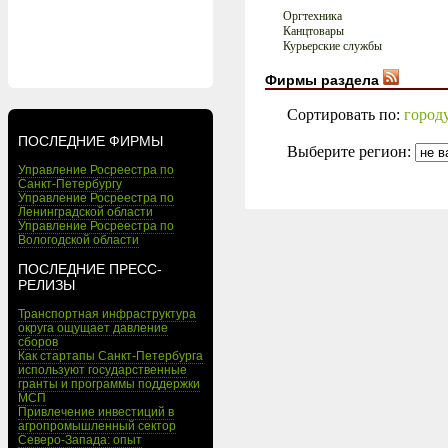
Оргтехника
Канцтовары
Курьерские службы
Фирмы раздела
Сортировать по:
город
ПОСЛЕДНИЕ ФИРМЫ
Выберите регион:
Управление Росреестра по
Санкт-Петербургу
Управление Росреестра по
Ленинградской области
Управление Росреестра по
Вологодской области
ПОСЛЕДНИЕ ПРЕСС-
РЕЛИЗЫ
Транспортная инфраструктура
округа ощущает давление
сборов
Как стартапы Санкт-Петербурга
используют государственные
гранты и программы поддержки
МСП
Привлечение инвестиций в
агропромышленный сектор
Северо-Запада: опыт