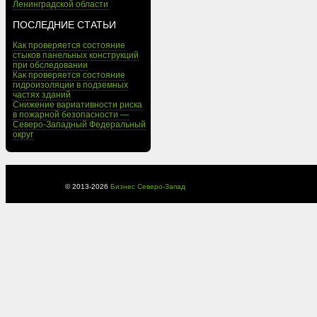
Ленинградской области
ПОСЛЕДНИЕ СТАТЬИ
Как проверяется состояние
стыков панельных конструкций
при обследовании
Как проверяется состояние
гидроизоляции в подземных
частях зданий
Снижение вариативности риска
в пожарной безопасности —
Северо-Западный Федеральный
округ
© 2013-
2026
Бизнес Северо-Запад