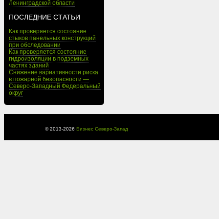
Ленинградской области
ПОСЛЕДНИЕ СТАТЬИ
Как проверяется состояние
стыков панельных конструкций
при обследовании
Как проверяется состояние
гидроизоляции в подземных
частях зданий
Снижение вариативности риска
в пожарной безопасности —
Северо-Западный Федеральный
округ
© 2013-
2026
Бизнес Северо-Запад