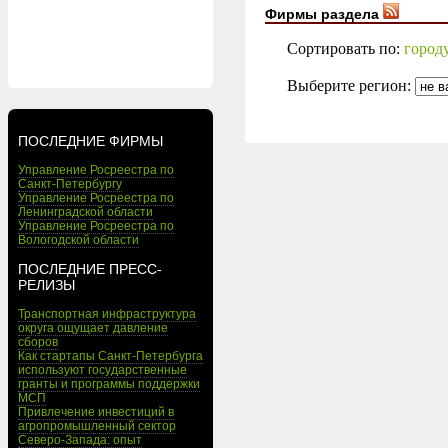
Фирмы раздела
Сортировать по:
город
Выберите регион:
ПОСЛЕДНИЕ ФИРМЫ
Управление Росреестра по
Санкт-Петербургу
Управление Росреестра по
Ленинградской области
Управление Росреестра по
Вологодской области
ПОСЛЕДНИЕ ПРЕСС-
РЕЛИЗЫ
Транспортная инфраструктура
округа ощущает давление
сборов
Как стартапы Санкт-Петербурга
используют государственные
гранты и программы поддержки
МСП
Привлечение инвестиций в
агропромышленный сектор
Северо-Запада: опыт